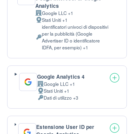
Analytics
Google LLC +1
Azienda:
Stati Uniti +1
Luogo
identificatori univoci di dispositivi
del
per la pubblicità (Google
trattamento:
Dati
Advertiser ID o identificatore
Personali
IDFA, per esempio) +1
trattati:
Google Analytics 4
Google LLC +1
Azienda:
Stati Uniti +1
Luogo
Dati di utilizzo +3
del
Dati
trattamento:
Personali
trattati:
Estensione User ID per