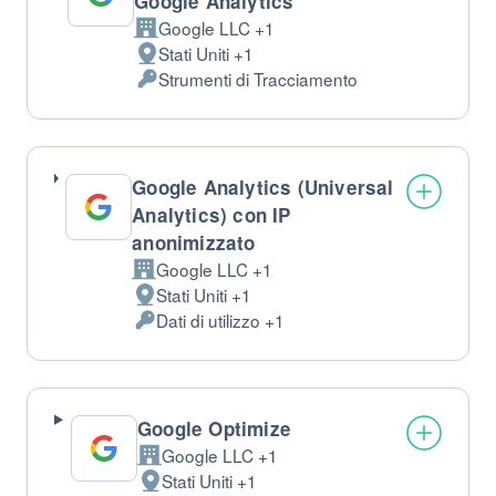
Google Analytics
Google LLC +1
Azienda:
Stati Uniti +1
Luogo
Strumenti di Tracciamento
del
Dati
trattamento:
Personali
trattati:
Google Analytics (Universal
Analytics) con IP
anonimizzato
Google LLC +1
Azienda:
Stati Uniti +1
Luogo
Dati di utilizzo +1
del
Dati
trattamento:
Personali
trattati:
Google Optimize
Google LLC +1
Azienda:
Stati Uniti +1
Luogo