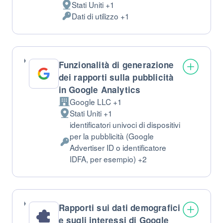
Stati Uniti +1
Luogo
Dati di utilizzo +1
del
Dati
trattamento:
Personali
trattati:
Funzionalità di generazione
dei rapporti sulla pubblicità
in Google Analytics
Google LLC +1
Azienda:
Stati Uniti +1
Luogo
identificatori univoci di dispositivi
del
per la pubblicità (Google
trattamento:
Dati
Advertiser ID o identificatore
Personali
IDFA, per esempio) +2
trattati:
Rapporti sui dati demografici
e sugli interessi di Google