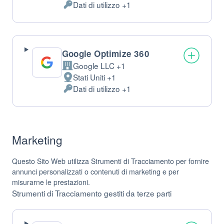
Dati di utilizzo +1
del
Dati
trattamento:
Personali
trattati:
Google Optimize 360
Google LLC +1
Azienda:
Stati Uniti +1
Luogo
Dati di utilizzo +1
del
Dati
trattamento:
Personali
trattati:
Marketing
Questo Sito Web utilizza Strumenti di Tracciamento per fornire
annunci personalizzati o contenuti di marketing e per
misurarne le prestazioni.
Strumenti di Tracciamento gestiti da terze parti