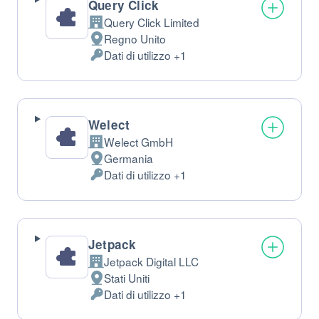
Query Click
Query Click Limited
Azienda:
Regno Unito
Luogo
Dati di utilizzo +1
del
Dati
trattamento:
Personali
trattati:
Welect
Welect GmbH
Azienda:
Germania
Luogo
Dati di utilizzo +1
del
Dati
trattamento:
Personali
trattati:
Jetpack
Jetpack Digital LLC
Azienda:
Stati Uniti
Luogo
Dati di utilizzo +1
del
Dati
trattamento:
Personali