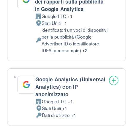
dei rapporti sulla pubblicità
in Google Analytics
Google LLC +1
Azienda:
Stati Uniti +1
Luogo
identificatori univoci di dispositivi
del
per la pubblicità (Google
trattamento:
Dati
Advertiser ID o identificatore
Personali
IDFA, per esempio) +2
trattati:
Google Analytics (Universal
Analytics) con IP
anonimizzato
Google LLC +1
Azienda:
Stati Uniti +1
Luogo
Dati di utilizzo +1
del
Dati
trattamento:
Personali
trattati: