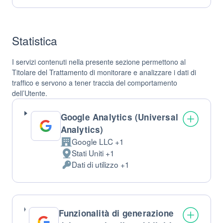
Personali
trattati:
Statistica
I servizi contenuti nella presente sezione permettono al
Titolare del Trattamento di monitorare e analizzare i dati di
traffico e servono a tener traccia del comportamento
dell’Utente.
Google Analytics (Universal
Analytics)
Google LLC +1
Azienda:
Stati Uniti +1
Luogo
Dati di utilizzo +1
del
Dati
trattamento:
Personali
trattati:
Funzionalità di generazione