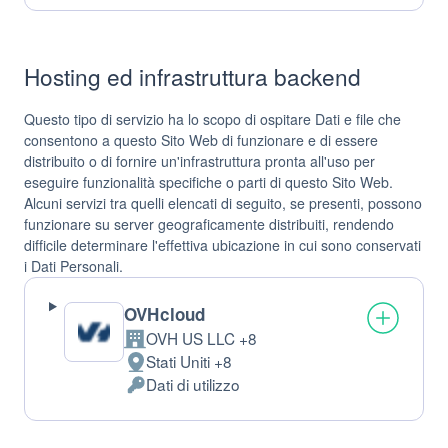
trattamento:
Personali
trattati:
Hosting ed infrastruttura backend
Questo tipo di servizio ha lo scopo di ospitare Dati e file che
consentono a questo Sito Web di funzionare e di essere
distribuito o di fornire un'infrastruttura pronta all'uso per
eseguire funzionalità specifiche o parti di questo Sito Web.
Alcuni servizi tra quelli elencati di seguito, se presenti, possono
funzionare su server geograficamente distribuiti, rendendo
difficile determinare l'effettiva ubicazione in cui sono conservati
i Dati Personali.
OVHcloud
OVH US LLC +8
Azienda:
Stati Uniti +8
Luogo
Dati di utilizzo
del
Dati
trattamento:
Personali
trattati: