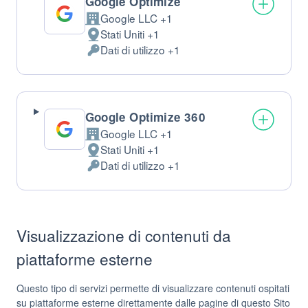
Google Optimize
Google LLC +1
Azienda:
Stati Uniti +1
Luogo
Dati di utilizzo +1
del
Dati
trattamento:
Personali
trattati:
Google Optimize 360
Google LLC +1
Azienda:
Stati Uniti +1
Luogo
Dati di utilizzo +1
del
Dati
trattamento:
Personali
trattati:
Visualizzazione di contenuti da
piattaforme esterne
Questo tipo di servizi permette di visualizzare contenuti ospitati
su piattaforme esterne direttamente dalle pagine di questo Sito