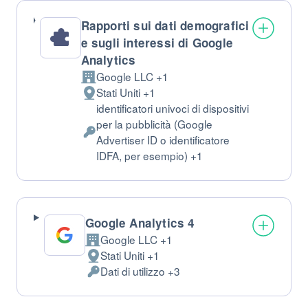
Rapporti sui dati demografici
e sugli interessi di Google
Analytics
Google LLC +1
Azienda:
Stati Uniti +1
Luogo
identificatori univoci di dispositivi
del
per la pubblicità (Google
trattamento:
Dati
Advertiser ID o identificatore
Personali
IDFA, per esempio) +1
trattati:
Google Analytics 4
Google LLC +1
Azienda:
Stati Uniti +1
Luogo
Dati di utilizzo +3
del
Dati
trattamento:
Personali