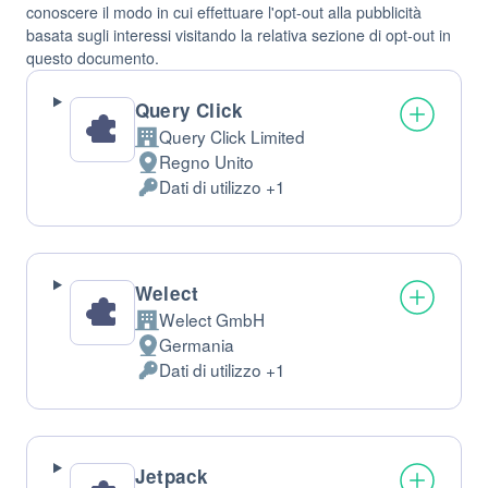
conoscere il modo in cui effettuare l'opt-out alla pubblicità
basata sugli interessi visitando la relativa sezione di opt-out in
questo documento.
Query Click
Query Click Limited
Azienda:
Regno Unito
Luogo
Dati di utilizzo +1
del
Dati
trattamento:
Personali
trattati:
Welect
Welect GmbH
Azienda:
Germania
Luogo
Dati di utilizzo +1
del
Dati
trattamento:
Personali
trattati:
Jetpack